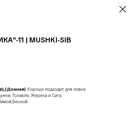
А"-11 | MUSHKI-SIB
я),(Донная)
Хорошо подходит для ловки
ужки, Голавля, Жереха и Сига.
имой,Весной.