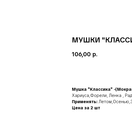
МУШКИ "КЛАССИК
106,00
р.
Добавить в корзину
Мушка "Классика" -(Мокра
Хариуса,Форели, Ленка , Рад
Применять:
Летом,Осенью,З
Цена за 2 шт