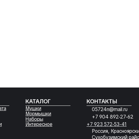
КАТАЛОГ
КОНТАКТЫ
Мушки
05724n@mail.ru
Мормышки
+7 904 892-27-62
Наборы
Интересное
+7 923 572-53-41
Россия, Красноярский край,
Сухобузимский район, с. Шила,
ул. Горького д 56