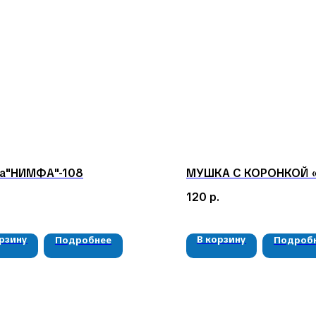
а"НИМФА"-108
МУШКА С КОРОНКОЙ «
120
р.
орзину
В корзину
Подробнее
Подроб
КАТАЛОГ
КОНТАКТЫ
Мушки
05724n@mail.ru
Мормышки
+7 904 892-27-62
Наборы