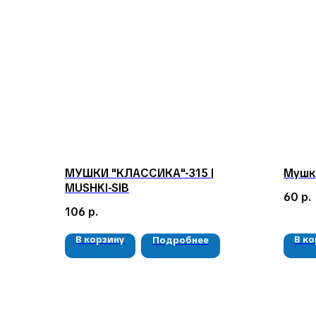
МУШКИ "КЛАССИКА"-315 |
Мушк
MUSHKI-SIB
60
р.
106
р.
В корзину
В к
Подробнее
КЛИЕНТАМ
Доставка и оплата
Гарантия
О компании