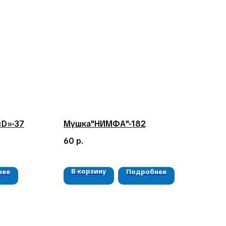
D»-37
Мушка"НИМФА"-182
60
р.
В корзину
нее
Подробнее
РЕКВИЗИТЫ
ООО «Рыбалка и отдых в Сибири»
ИНН 2435006844